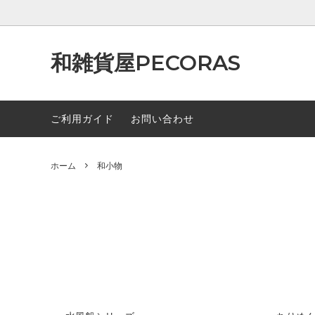
和雑貨屋PECORAS
福袋
全ての商品
インテ
和小物
ご利用ガイド
お問い合わせ
桜シリーズ
ネモフ
夏におススメ
耳飾り
ホーム
和小物
和雑貨屋PECORASについて
取り扱