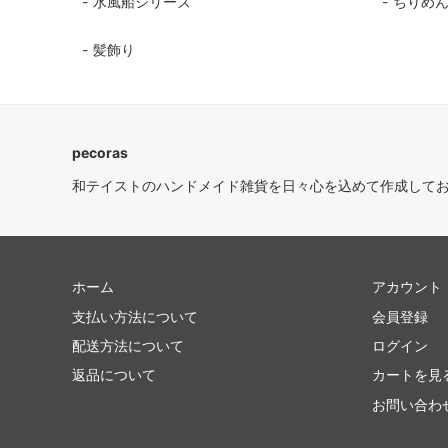
水風船シリーズ
ちりめ
髪飾り
pecoras
和テイストのハンドメイド雑貨を日々心を込めて作成して
ホーム
アカウント
支払い方法について
会員登録
配送方法について
ログイン
返品について
カートを見
お問い合わ