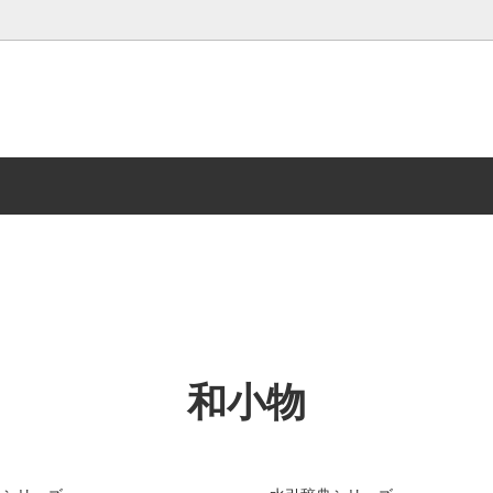
リア雑貨
ネックレス
季節のお花
ィラシリーズ
かすみ草シリーズ
髪飾り
いパーツについて
和小物