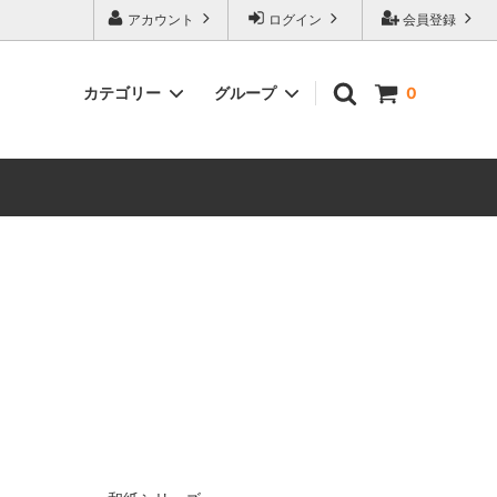
アカウント
ログイン
会員登録
カテゴリー
グループ
0
冬におススメ
紫陽花シリーズ
即納商品