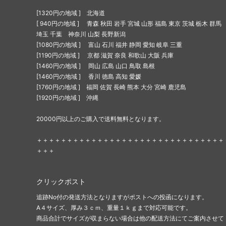
[1320円の地域 ] 北海道
[ 940円の地域 ] 青森 秋田 岩手 宮城 山形 福島 東京 茨城 栃木 群馬
埼玉 千葉 神奈川 山梨 長野新潟
[1080円の地域 ] 富山 石川 福井 静岡 愛知 岐阜 三重
[1190円の地域 ] 京都 滋賀 奈良 和歌山 大阪 兵庫
[1460円の地域 ] 岡山 広島 山口 鳥取 島根
[1460円の地域 ] 香川 徳島 高知 愛媛
[1760円の地域 ] 福岡 佐賀 長崎 熊本 大分 宮崎 鹿児島
[1920円の地域 ] 沖縄
20000円以上のご購入で送料無料となります。
＋＋＋＋＋＋＋＋＋＋＋＋＋＋＋＋＋＋＋＋＋＋＋＋＋＋＋＋＋＋＋
＋＋＋
クリックポスト
追跡No付の発送方法となりますがポストへの投函になります。
A４サイズ、厚み３ｃｍ、重量１ｋｇまで対応可能です。
商品合計でサイズが収まらない場合は他の配送方法にてご案内させて