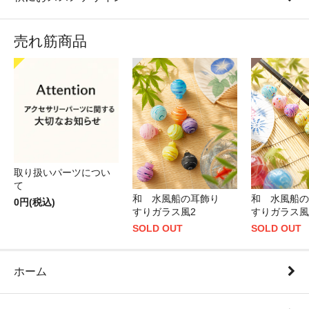
売れ筋商品
取り扱いパーツについ
て
和 水風船の耳飾り
和 水風船
0円(税込)
すりガラス風2
すりガラス風
SOLD OUT
SOLD OUT
ホーム